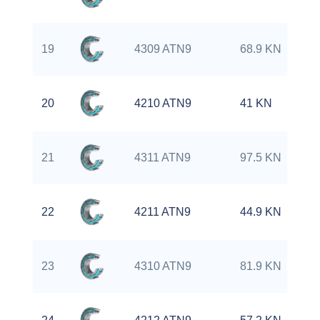
19
4309 ATN9
68.9 KN
20
4210 ATN9
41 KN
21
4311 ATN9
97.5 KN
22
4211 ATN9
44.9 KN
23
4310 ATN9
81.9 KN