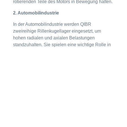
rotierenden Teile des Motors in Bewegung halten.
2. Automobilindustrie
In der Automobilindustrie werden QIBR
zweireihige Rillenkugellager eingesetzt, um
hohen radialen und axialen Belastungen
standzuhalten. Sie spielen eine wichtige Rolle in
Radlagern, Antriebswellen, Kupplungen und
anderen Komponenten. Wegen der guten
Tragfähigkeit und Verschleißfestigkeit bieten sie
stabile Leistung in der hochbelasteten
Betriebsumgebung von Kraftfahrzeugen.
3. Landmaschinen
Landmaschinen müssen bei der Arbeit oft große
und komplexe Lasten tragen, insbesondere in
rauen Arbeitsumgebungen. QIBR zweireihige
Rillenkugellager werden aufgrund ihrer hohen