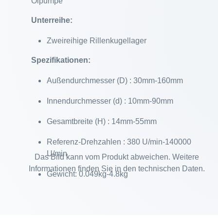
Ölpumpe
Unterreihe:
Zweireihige Rillenkugellager
Spezifikationen:
Außendurchmesser (D) : 30mm-160mm
Innendurchmesser (d) : 10mm-90mm
Gesamtbreite (H) : 14mm-55mm
Referenz-Drehzahlen : 380 U/min-140000
U/min
Das Bild kann vom Produkt abweichen. Weitere
Informationen finden Sie in den technischen Daten.
Gewicht: 0.049kg-4.8kg