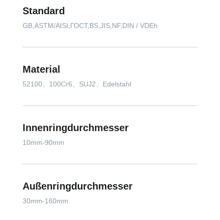
Standard
GB,ASTM/AISI,ГОСТ,BS,JIS,NF,DIN / VDEh
Material
52100、100Cr6、SUJ2、Edelstahl
Innenringdurchmesser
10mm-90mm
Außenringdurchmesser
30mm-160mm