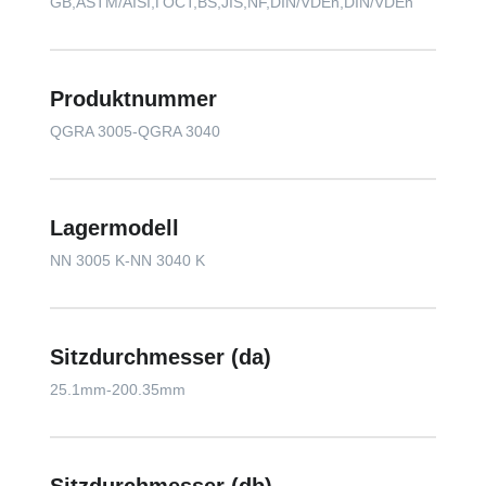
GB,ASTM/AISI,ГОСТ,BS,JIS,NF,DIN/VDEh,DIN/VDEh
Produktnummer
QGRA 3005-QGRA 3040
Lagermodell
NN 3005 K-NN 3040 K
Sitzdurchmesser (da)
25.1mm-200.35mm