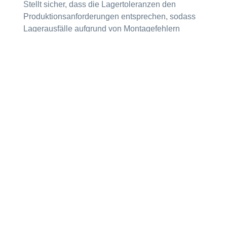
Stellt sicher, dass die Lagertoleranzen den
Produktionsanforderungen entsprechen, sodass
Lagerausfälle aufgrund von Montagefehlern
vermieden werden.
3. Qualitätskontrolle
Im Rahmen der Produktionsqualitätskontrolle
helfen Kegellehren dabei, die Genauigkeit des
Produkts zu überprüfen und zu verifizieren.