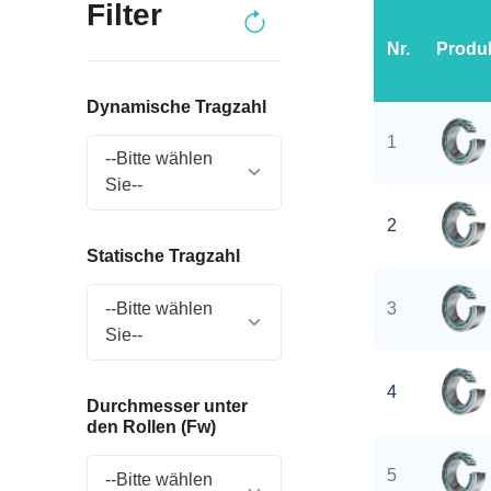
Filter
Nr.
Produ
Dynamische Tragzahl
1
--Bitte wählen
Sie--
2
Statische Tragzahl
3
--Bitte wählen
Sie--
4
Durchmesser unter
den Rollen (Fw)
5
--Bitte wählen