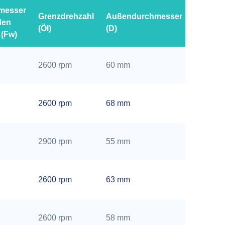
messer
Grenzdrehzahl
Außendurchmesser
Breite
den
(Öl)
(D)
(C)
 (Fw)
38
2600 rpm
60 mm
mm
38
2600 rpm
68 mm
mm
38
2900 rpm
55 mm
mm
20
2600 rpm
63 mm
mm
20
2600 rpm
58 mm
mm