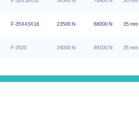
F-30X38X32
34500 N
78900 N
30 mm
F-35X43X16
23500 N
68000 N
35 mm
F-3520
24000 N
69100 N
35 mm
F-3016
21700 N
46500 N
30 mm
F-3014
19600 N
41200 N
30 mm
nehmen
Service
te
Qualitätskontrolle
F-3216
25800 N
61500 N
32 mm
IBR
Zusammenarbeit mit Agenturen
ate
OEM