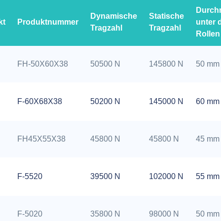
Durch
Dynamische
Statische
kt
Produktnummer
unter 
Tragzahl
Tragzahl
Rollen
FH-50X60X38
50500 N
145800 N
50 mm
F-60X68X38
50200 N
145000 N
60 mm
FH45X55X38
45800 N
45800 N
45 mm
F-5520
39500 N
102000 N
55 mm
F-5020
35800 N
98000 N
50 mm