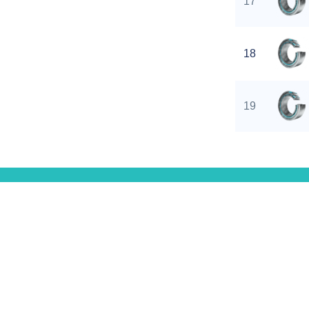
17
18
19
20
21
Unter
Produk
22
Über Q
Nr. 61, Binhe Straße, Luolong Zone,
Zertifik
Luoyang Stadt, Volksrepublik China