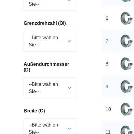
Sie--
6
Grenzdrehzahl (Öl)
--Bitte wählen
7
Sie--
8
Außendurchmesser
(D)
--Bitte wählen
9
Sie--
10
Breite (C)
--Bitte wählen
11
Sie--