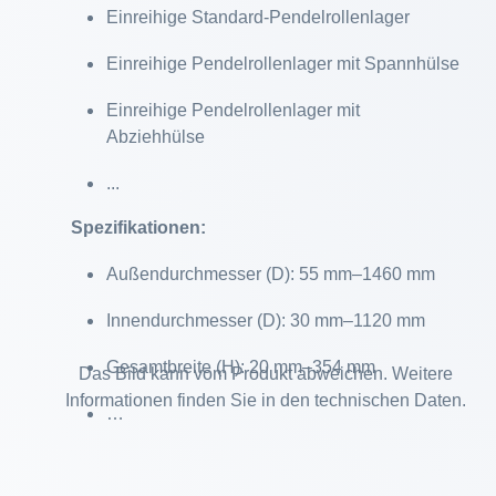
Einreihige Standard-Pendelrollenlager
Einreihige Pendelrollenlager mit Spannhülse
Einreihige Pendelrollenlager mit
Abziehhülse
...
Spezifikationen:
Außendurchmesser (D): 55 mm–1460 mm
Innendurchmesser (D): 30 mm–1120 mm
Gesamtbreite (H): 20 mm–354 mm
Das Bild kann vom Produkt abweichen. Weitere
Informationen finden Sie in den technischen Daten.
…