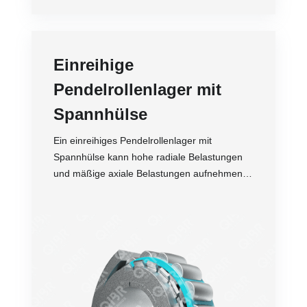
Einreihige
Pendelrollenlager mit
Spannhülse
Ein einreihiges Pendelrollenlager mit
Spannhülse kann hohe radiale Belastungen
und mäßige axiale Belastungen aufnehmen.
Durch die kugelförmige Konstruktion des
Außenrings können die
Genauigkeit
Wellenfehlausrichtungen ausgeglichen.
Drehzahl
Temperaturbeständigkeit
Stabilität
Lebensdauer
Preis