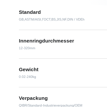
Standard
GB,ASTM/AISI,ГОСТ,BS,JIS,NF,DIN / VDEh
Innenringdurchmesser
12-320mm
Gewicht
0.02-240kg
Verpackung
QIBR/Standard-Industrieverpackung/OEM