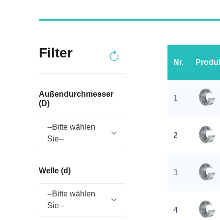
Filter
Nr.
Produ
Außendurchmesser
1
(D)
--Bitte wählen
2
Sie--
Welle (d)
3
--Bitte wählen
Sie--
4