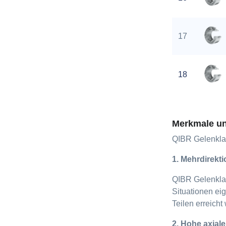
17
18
Merkmale un
QIBR Gelenklag
1. Mehrdirekt
QIBR Gelenklag
Situationen ei
Teilen erreicht
2. Hohe axiale