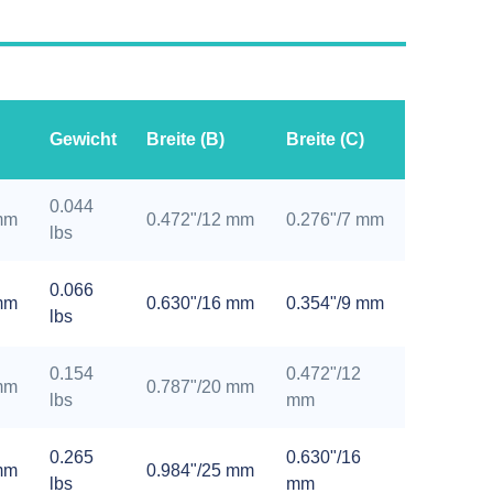
Gewicht
Breite (B)
Breite (C)
0.044
mm
0.472"/12 mm
0.276"/7 mm
lbs
0.066
mm
0.630"/16 mm
0.354"/9 mm
lbs
0.154
0.472"/12
mm
0.787"/20 mm
lbs
mm
0.265
0.630"/16
mm
0.984"/25 mm
lbs
mm