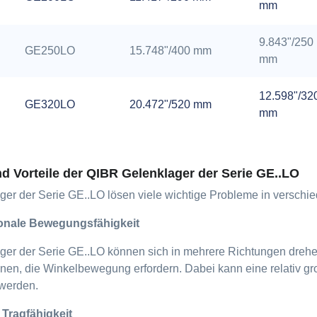
mm
9.843"/250
GE250LO
15.748"/400 mm
mm
12.598"/32
GE320LO
20.472"/520 mm
mm
d Vorteile der QIBR Gelenklager der Serie GE..LO
er der Serie GE..LO lösen viele wichtige Probleme in verschie
ionale Bewegungsfähigkeit
er der Serie GE..LO können sich in mehrere Richtungen drehen
gnen, die Winkelbewegung erfordern. Dabei kann eine relativ
 werden.
 Tragfähigkeit