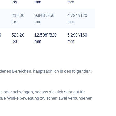
lbs
mm
mm
218.30
9.843"/250
4.724"/120
lbs
mm
mm
0
529.20
12.598"/320
6.299"/160
lbs
mm
mm
denen Bereichen, hauptsächlich in den folgenden:
 oder schwingen, sodass sie sich sehr gut für
 große Winkelbewegung zwischen zwei verbundenen