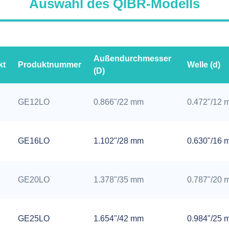
Auswahl des QIBR-Modells
Außendurchmesser
kt
Produktnummer
Welle (d)
(D)
GE12LO
0.866"/22 mm
0.472"/12 
GE16LO
1.102"/28 mm
0.630"/16 
GE20LO
1.378"/35 mm
0.787"/20 
GE25LO
1.654"/42 mm
0.984"/25 