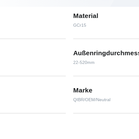
Material
GCr15
Außenringdurchmes
22-520mm
Marke
QIBR/OEM/Neutral